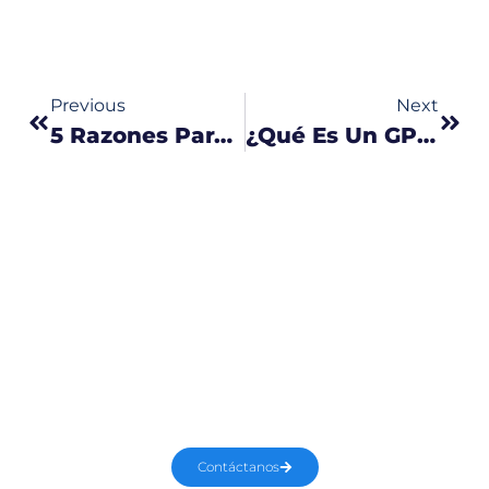
Previous
Next
5 Razones Para Tener Un GPS En Tu Vehículo Personal
¿Qué Es Un GPS Y Para Qué Sirve?
Solicita un Servicio de Seguridad
Contáctanos