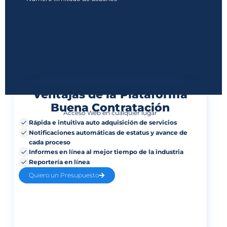
Ventajas de la Plataforma
Buena Contratación
Acceso Web en cualquier lugar
Rápida e intuitiva auto adquisición de servicios
Notificaciones automáticas de estatus y avance de
cada proceso
Informes en línea al mejor tiempo de la industria
Reportería en línea
Quiero un Presupuesto