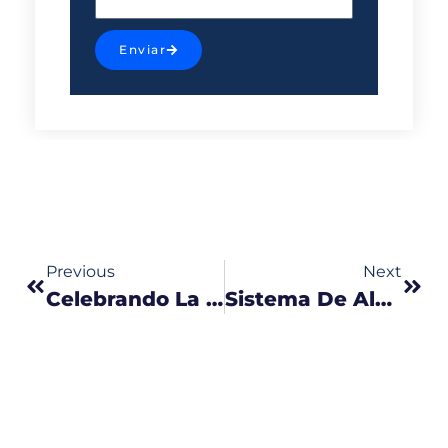
Enviar
Previous
Next
Celebrando La Independencia Y Reconociendo A Nuestros Colaboradores En Golán
Sistema De Alarma Para Casa, Una Forma De Mejorar La Seguridad De Tu Familia