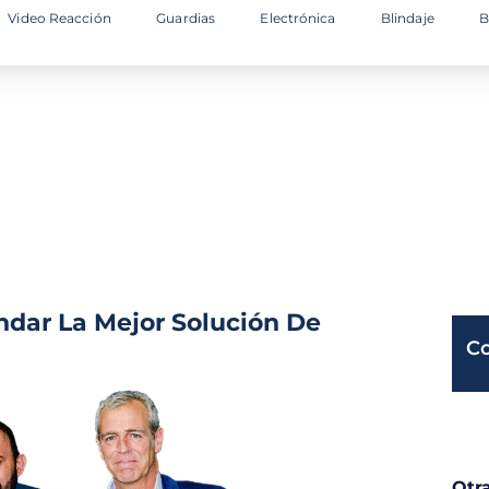
Video Reacción
Guardias
Electrónica
Blindaje
B
a
Manual de Usuario GPSTRACK
Manual de Usuario V
ndar La Mejor Solución De
C
Otr