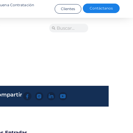
uena Contratación
Contáctanos
Clientes
ideovigilancia
ompartir
as Entradas