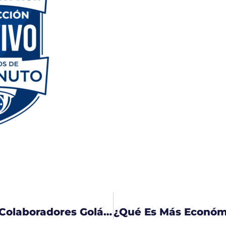
¡Un Saludo Navideño A Nuestros Colaboradores Golán En Centroamérica!